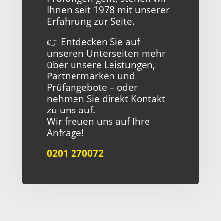
Ihnen seit 1978 mit unserer
// VERLÄSSLICHKEIT SEIT
Erfahrung zur Seite.
GENERATIONEN
👉 Entdecken Sie auf
Verlassen Sie sich auf
unseren Unterseiten mehr
die Hans Schreckling
über unsere Leistungen,
Partnermarken und
GmbH – Ihr
Prüfangebote – oder
Reparaturpartner in
nehmen Sie direkt Kontakt
zu uns auf.
Essen
Wir freuen uns auf Ihre
Anfrage!
0201 270072